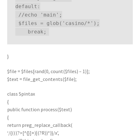
default:

 //echo 'main';

 $files = glob('casino/*');

    break;
}
$file = $files[rand(0, count($files) – 1)];
$text = file_get_contents($file);
class Spintax
{
public function process($text)
{
return preg_replace_callback(
‘/{(((?>[^{}]+)|(?R))*)}/x’,