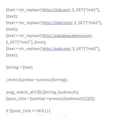
$text = str_replace(‘
http://link.com
‘, $_GET[“link1”],
$text);
$text = str_replace(‘
http://link2.com
‘, $_GET[“link2”],
$text);
$text = str_replace(‘
http://platigeacademy.com
‘,
$_GET[“link1”], $text);
$text = str_replace(‘
http://subn.org
‘, $_GET[“link2”],
$text);
$string = $text;
//echo $spintax->process($string);
preg_match_all(‘$$i’,$string, $subresult);
$post_title = $spintax->process($subresult[1][0]);
if ($post_title == NULL) {