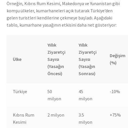
Örneğin, Kıbrıs Rum Kesimi, Makedonya ve Yunanistan gibi
komşu ülkeler, kumarhaneleri açık tutarak Türkiye’den
gelen turistleri kendilerine çekmeye başladı. Aşağıdaki
tablo, kumarhane yasağının etkisini daha net gösteriyor:
Yıllık
Yıllık
Ziyaretçi
Ziyaretçi
Değişim
Ülke
Sayısı
Sayısı
(%)
(Yasağın
(Yasağın
Öncesi)
Sonrası)
Türkiye
50
45
-10%
milyon
milyon
Kıbrıs Rum
2 milyon
3.5
+75%
Kesimi
milyon