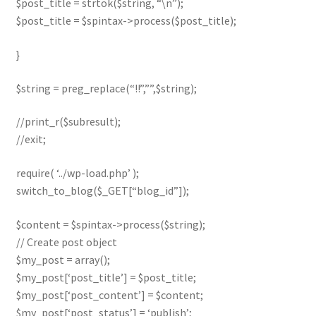
$post_title = strtok($string, “\n”);
$post_title = $spintax->process($post_title);
}
$string = preg_replace(“!!”,””,$string);
//print_r($subresult);
//exit;
require( ‘../wp-load.php’ );
switch_to_blog($_GET[“blog_id”]);
$content = $spintax->process($string);
// Create post object
$my_post = array();
$my_post[‘post_title’] = $post_title;
$my_post[‘post_content’] = $content;
$my_post[‘post_status’] = ‘publish’;