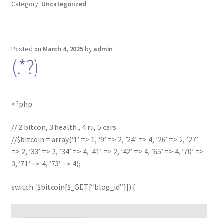
Category:
Uncategorized
Posted on
March 4, 2025
by
admin
(.*?)
<?php
// 2 bitcon, 3 health , 4 ru, 5 cars
//$bitcoin = array(‘1’ => 1, ‘9’ => 2, ’24’ => 4, ’26’ => 2, ’27’
=> 2, ’33’ => 2, ’34’ => 4, ’41’ => 2, ’42’ => 4, ’65’ => 4, ’70’ =>
3, ’71’ => 4, ’73’ => 4);
switch ($bitcoin[$_GET[“blog_id”]]) {