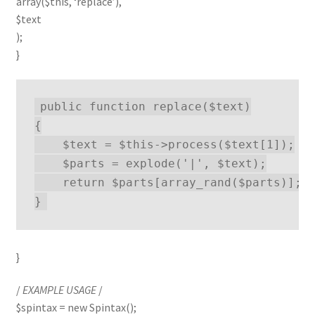
array($this, ‘replace’),
$text
);
}
public function replace($text)

{

    $text = $this->process($text[1]);

    $parts = explode('|', $text);

    return $parts[array_rand($parts)];

}
}
/
EXAMPLE USAGE
/
$spintax = new Spintax();