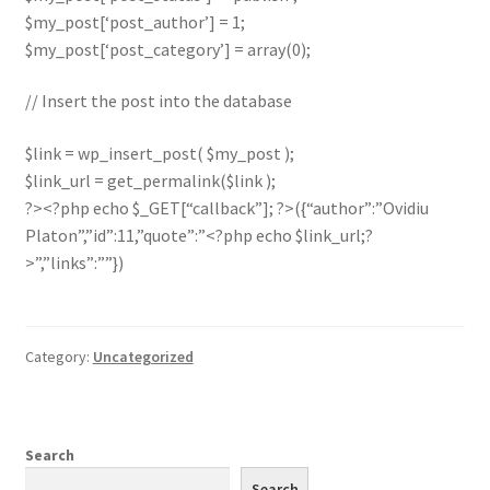
$my_post[‘post_author’] = 1;
$my_post[‘post_category’] = array(0);
// Insert the post into the database
$link = wp_insert_post( $my_post );
$link_url = get_permalink($link );
?><?php echo $_GET[“callback”]; ?>({“author”:”Ovidiu
Platon”,”id”:11,”quote”:”<?php echo $link_url;?
>”,”links”:””})
Category:
Uncategorized
Search
Search