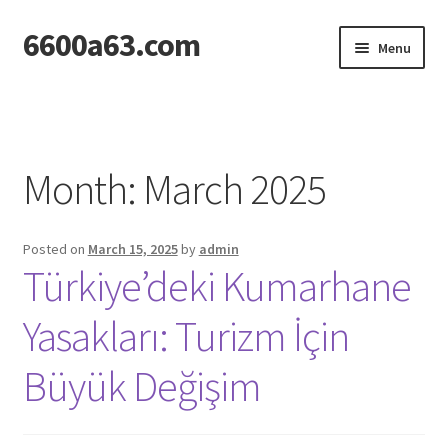
6600a63.com
Skip
Skip
Menu
to
to
navigation
content
Home
Month:
March 2025
Posted on
March 15, 2025
by
admin
Türkiye’deki Kumarhane
Yasakları: Turizm İçin
Büyük Değişim