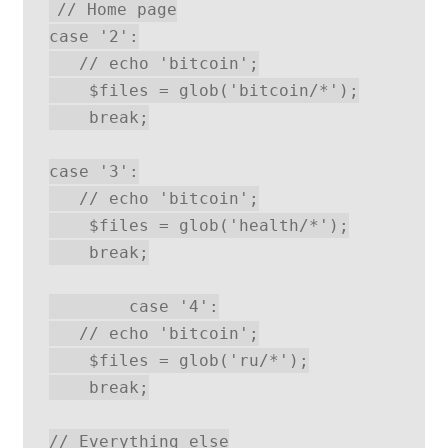
// Home page

case '2':

   // echo 'bitcoin';

    $files = glob('bitcoin/*');

    break;

case '3':

   // echo 'bitcoin';

    $files = glob('health/*');

    break;

        case '4':

   // echo 'bitcoin';

    $files = glob('ru/*');

    break;

// Everything else
